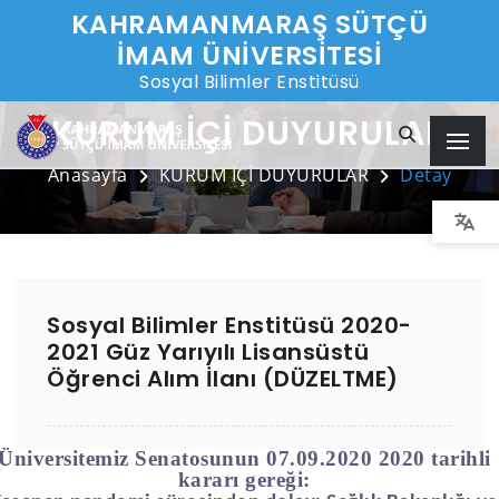
KAHRAMANMARAŞ SÜTÇÜ
İMAM ÜNİVERSİTESİ
Sosyal Bilimler Enstitüsü
KURUM İÇİ DUYURULAR
Anasayfa
KURUM İÇİ DUYURULAR
Detay
Sosyal Bilimler Enstitüsü 2020-
2021 Güz Yarıyılı Lisansüstü
Öğrenci Alım İlanı (DÜZELTME)
Üniversitemiz Senatosunun 07.09.2020 2020 tarihli
kararı gereği: