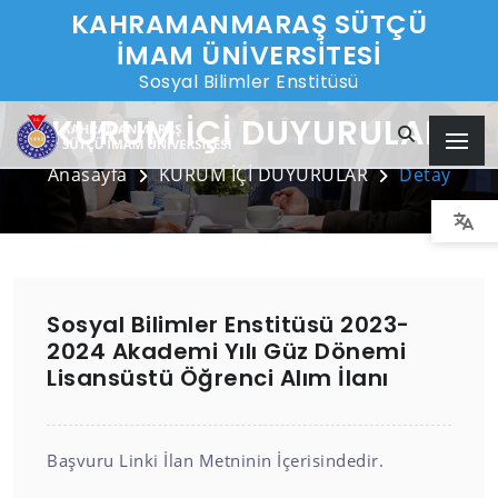
KAHRAMANMARAŞ SÜTÇÜ
İMAM ÜNİVERSİTESİ
Sosyal Bilimler Enstitüsü
KURUM İÇİ DUYURULAR
Anasayfa
KURUM İÇİ DUYURULAR
Detay
Sosyal Bilimler Enstitüsü 2023-
2024 Akademi Yılı Güz Dönemi
Lisansüstü Öğrenci Alım İlanı
Başvuru Linki İlan Metninin İçerisindedir.