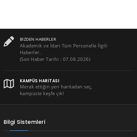
BIZDEN HABERLER
Akademik ve İdari Tüm Personelle İlgili
Haberler.
(Son Haber Tarihi : 07.08.2026)
KAMPÜS HARITASI
Merak ettiğin yeri haritadan seç,
kampüste keşfe çık!
Bilgi Sistemleri