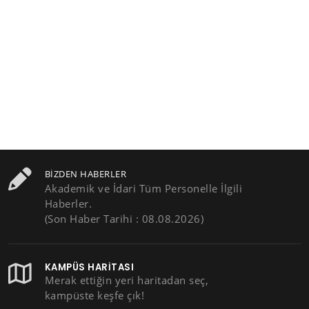
BIZDEN HABERLER
Akademik ve İdari Tüm Personelle İlgili
Haberler.
(Son Haber Tarihi : 08.08.2026)
KAMPÜS HARITASI
Merak ettiğin yeri haritadan seç,
kampüste keşfe çık!