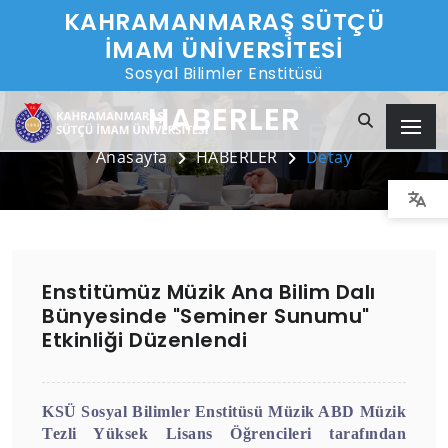
KAHRAMANMARAŞ SÜTÇÜ
İMAM ÜNİVERSİTESİ
Sosyal Bilimler Enstitüsü
HABERLER
Anasayfa
HABERLER
Detay
Enstitümüz Müzik Ana Bilim Dalı
Bünyesinde "Seminer Sunumu"
Etkinliği Düzenlendi
KSÜ Sosyal Bilimler Enstitüsü Müzik ABD Müzik
Tezli Yüksek Lisans Öğrencileri tarafından