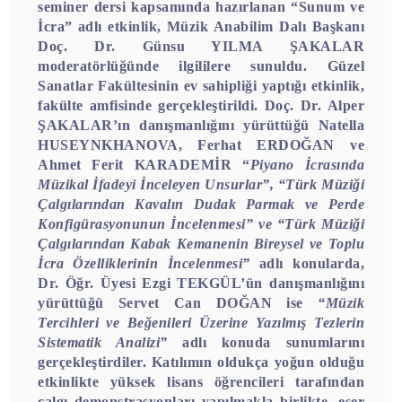
seminer dersi kapsamında hazırlanan “Sunum ve
İcra” adlı etkinlik, Müzik Anabilim Dalı Başkanı
Doç. Dr. Günsu YILMA ŞAKALAR
moderatörlüğünde ilgililere sunuldu. Güzel
Sanatlar Fakültesinin ev sahipliği yaptığı etkinlik,
fakülte amfisinde gerçekleştirildi. Doç. Dr. Alper
ŞAKALAR’ın danışmanlığını yürüttüğü Natella
HUSEYNKHANOVA, Ferhat ERDOĞAN ve
Ahmet Ferit KARADEMİR “
Piyano İcrasında
Müzikal İfadeyi İnceleyen Unsurlar”, “Türk Müziği
Çalgılarından Kavalın Dudak Parmak ve Perde
Konfigürasyonunun İncelenmesi” ve “Türk Müziği
Çalgılarından Kabak Kemanenin Bireysel ve Toplu
İcra Özelliklerinin İncelenmesi”
adlı konularda,
Dr. Öğr. Üyesi Ezgi TEKGÜL’ün danışmanlığını
yürüttüğü Servet Can DOĞAN ise
“Müzik
Tercihleri ve Beğenileri Üzerine Yazılmış Tezlerin
Sistematik Analizi”
adlı konuda sunumlarını
gerçekleştirdiler. Katılımın oldukça yoğun olduğu
etkinlikte yüksek lisans öğrencileri tarafından
çalgı demonstrasyonları yapılmakla birlikte, eser